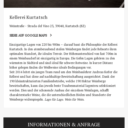
Kellerei Kurtatsch
Weinstraße - Strada del Vino 23, 39040, Kurtatsch (BZ)
SIEHE AUF GOOGLE MAPS
Einzigartige Lagen von 220 bis 900m – darauf baut die Philosophie der Kellerei
Kurtatsch. In den atemberaubend steilen Weinbergen findet jede Rebsorte ihren
optimalen Standort, ihr ideales Terroir. Der Höhenunterschied von fast 700m in
einem Weinbaudorf ist einzigartig in Europa. Die tiefen Lagen gehören zu den
wärmsten in Südtirol und sind ideal für schwere Rotweine. In kurzer Distanz
höher gelegen finden die Weißweine ideale Bedingungen vor.
Seit 2014 leitet ein junges Team rund um den Weinbaulehrer Andreas Kofler die
Kellerei und hat diese auf nachhaltige Bewirtschaftung ausgerichtet. Dank der
190 kleinstrukturierten Familienbetriebe, welche 190 Hektar Weinberge
bewirtschaften, kann das jeweils beste Traubenmaterial lagentreu selektioniert
werden. Dies und der schonende Ausbau der einzelnen Weinlagen, schafft
charakterstarke Weine, die die unterschiedlichen Böden und Standorte der
Weinberge widerspiegeln.
Lage für Lage. Wein für Wein.
INFORMATIONEN & ANFRAGE